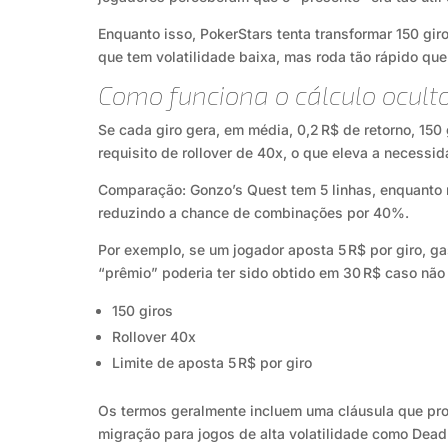
Enquanto isso, PokerStars tenta transformar 150 gir
que tem volatilidade baixa, mas roda tão rápido que
Como funciona o cálculo oculto
Se cada giro gera, em média, 0,2 R$ de retorno, 150
requisito de rollover de 40x, o que eleva a necessi
Comparação: Gonzo’s Quest tem 5 linhas, enquanto 
reduzindo a chance de combinações por 40%.
Por exemplo, se um jogador aposta 5 R$ por giro, ga
“prêmio” poderia ter sido obtido em 30 R$ caso não
150 giros
Rollover 40x
Limite de aposta 5 R$ por giro
Os termos geralmente incluem uma cláusula que proí
migração para jogos de alta volatilidade como Dead 