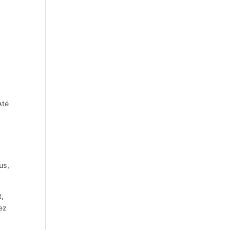
Até
us,
t,
ez