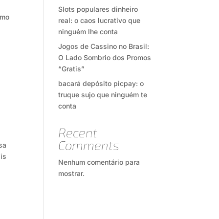
Slots populares dinheiro
omo
real: o caos lucrativo que
ninguém lhe conta
Jogos de Cassino no Brasil:
O Lado Sombrio dos Promos
“Gratis”
bacará depósito picpay: o
truque sujo que ninguém te
o
conta
Recent
Comments
sa
is
Nenhum comentário para
mostrar.