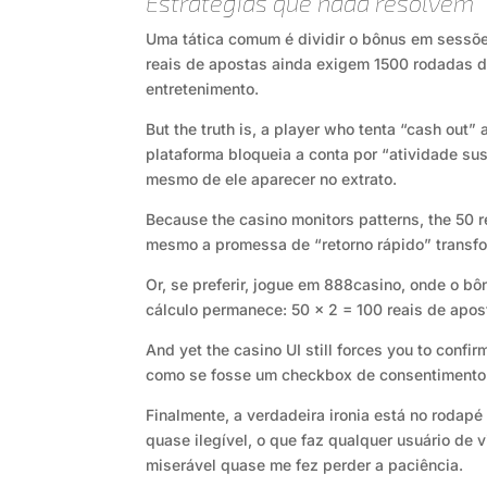
Estratégias que nada resolvem
Uma tática comum é dividir o bônus em sessões 
reais de apostas ainda exigem 1500 rodadas d
entretenimento.
But the truth is, a player who tenta “cash out”
plataforma bloqueia a conta por “atividade sus
mesmo de ele aparecer no extrato.
Because the casino monitors patterns, the 50 
mesmo a promessa de “retorno rápido” transf
Or, se preferir, jogue em 888casino, onde o bôn
cálculo permanece: 50 x 2 = 100 reais de apos
And yet the casino UI still forces you to confi
como se fosse um checkbox de consentimento 
Finalmente, a verdadeira ironia está no rodapé
quase ilegível, o que faz qualquer usuário de 
miserável quase me fez perder a paciência.