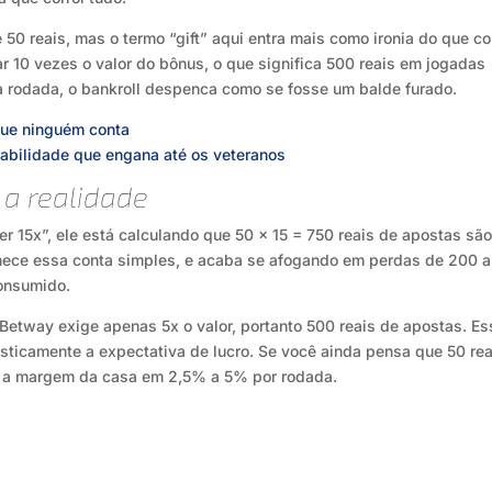
50 reais, mas o termo “gift” aqui entra mais como ironia do que c
r 10 vezes o valor do bônus, o que significa 500 reais em jogadas
a rodada, o bankroll despenca como se fosse um balde furado.
 que ninguém conta
ortabilidade que engana até os veteranos
a realidade
ver 15x”, ele está calculando que 50 x 15 = 750 reais de apostas sã
nhece essa conta simples, e acaba se afogando em perdas de 200 a
consumido.
etway exige apenas 5x o valor, portanto 500 reais de apostas. Es
asticamente a expectativa de lucro. Se você ainda pensa que 50 rea
o a margem da casa em 2,5% a 5% por rodada.