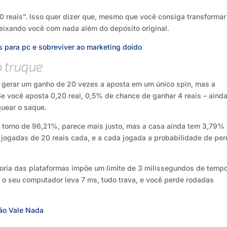
0 reais”. Isso quer dizer que, mesmo que você consiga transformar
deixando você com nada além do depósito original.
is para pc e sobreviver ao marketing doido
o truque
de gerar um ganho de 20 vezes a aposta em um único spin, mas a
 Se você aposta 0,20 real, 0,5% de chance de ganhar 4 reais – aind
quear o saque.
 torno de 96,21%, parece mais justo, mas a casa ainda tem 3,79%
 jogadas de 20 reais cada, e a cada jogada a probabilidade de pe
ioria das plataformas impõe um limite de 3 milissegundos de temp
 o seu computador leva 7 ms, tudo trava, e você perde rodadas
Não Vale Nada