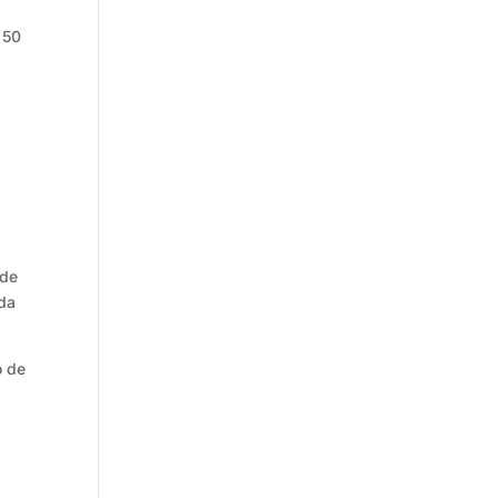
 50
a
 de
rda
o de