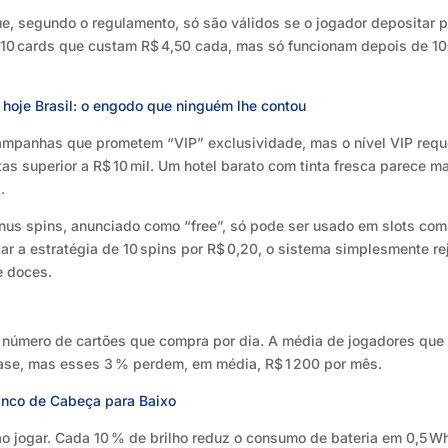
 que, segundo o regulamento, só são válidos se o jogador depositar 
 10 cards que custam R$ 4,50 cada, mas só funcionam depois de 1
 hoje Brasil: o engodo que ninguém lhe contou
mpanhas que prometem “VIP” exclusividade, mas o nível VIP requ
s superior a R$ 10 mil. Um hotel barato com tinta fresca parece m
.
ônus spins, anunciado como “free”, só pode ser usado em slots com
ar a estratégia de 10 spins por R$ 0,20, o sistema simplesmente re
e doces.
 o número de cartões que compra por dia. A média de jogadores que
ase, mas esses 3 % perdem, em média, R$ 1 200 por mês.
Banco de Cabeça para Baixo
% ao jogar. Cada 10 % de brilho reduz o consumo de bateria em 0,5 Wh