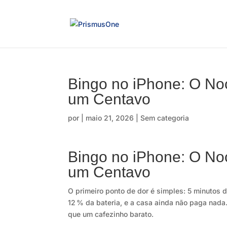
Bingo no iPhone: O No
um Centavo
por
|
maio 21, 2026
| Sem categoria
Bingo no iPhone: O No
um Centavo
O primeiro ponto de dor é simples: 5 minutos
12 % da bateria, e a casa ainda não paga nada
que um cafezinho barato.