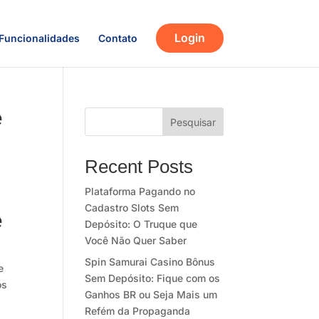
Login
Funcionalidades
Contato
e
Pesquisar
Recent Posts
Plataforma Pagando no
Cadastro Slots Sem
e
Depósito: O Truque que
Você Não Quer Saber
Spin Samurai Casino Bônus
e
Sem Depósito: Fique com os
os
Ganhos BR ou Seja Mais um
Refém da Propaganda