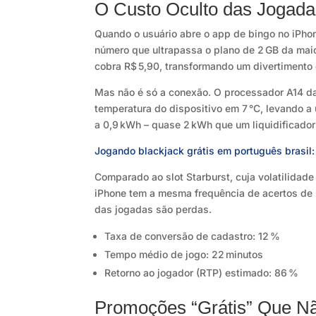
O Custo Oculto das Jogad
Quando o usuário abre o app de bingo no iPho
número que ultrapassa o plano de 2 GB da mai
cobra R$ 5,90, transformando um divertimento 
Mas não é só a conexão. O processador A14 da
temperatura do dispositivo em 7 °C, levando a
a 0,9 kWh – quase 2 kWh que um liquidificado
Jogando blackjack grátis em português brasil
Comparado ao slot Starburst, cuja volatilidade 
iPhone tem a mesma frequência de acertos de 
das jogadas são perdas.
Taxa de conversão de cadastro: 12 %
Tempo médio de jogo: 22 minutos
Retorno ao jogador (RTP) estimado: 86 %
Promoções “Grátis” Que N