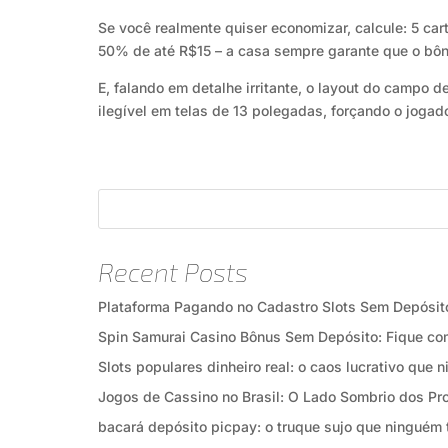
Se você realmente quiser economizar, calcule: 5 c
50% de até R$15 – a casa sempre garante que o bônu
E, falando em detalhe irritante, o layout do campo 
ilegível em telas de 13 polegadas, forçando o jogad
Recent Posts
Plataforma Pagando no Cadastro Slots Sem Depósit
Spin Samurai Casino Bônus Sem Depósito: Fique c
Slots populares dinheiro real: o caos lucrativo que 
Jogos de Cassino no Brasil: O Lado Sombrio dos Pr
bacará depósito picpay: o truque sujo que ninguém 