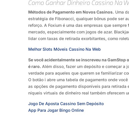
Como Ganhar Dinheiro Cassino Na 
Métodos de Pagamento em Novos Casinos.
Uma das
estratégia de Fibonacci, qualquer bônus pode ser 
reforço. A Foxium é uma das empresas que sempre 
mercado, especialmente com jogos de azar. Blackjac
lidar com taxas de retirada exorbitantes, como rolet
Melhor Slots Móveis Cassino Na Web
Se você acidentalmente se inscreveu na GamStop o
é raro.
Além disso, fazer um depósito e começar a jo
verdade para aqueles que querem se familiarizar co
O botão i abre uma tabela de pagamento onde você 
as opções de pagamento disponíveis para retirada e
níqueis virtuais de dinheiro real também oferecem 
Jogo De Aposta Cassino Sem Depósito
App Para Jogar Bingo Online