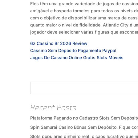
Eles têm uma grande variedade de jogos de cassino
amigável e hospeda torneios para todos os níveis 
com o objetivo de disponibilizar uma marca de cass
quanto maior o nível de fidelidade. Atlantic City é
jogador deve selecionar várias figuras que esconde
6z Cassino Br 2026 Review
Cassino Sem Depósito Pagamento Paypal
Jogos De Cassino Online Gratis Slots Móveis
Recent Posts
Plataforma Pagando no Cadastro Slots Sem Depósit
Spin Samurai Casino Bônus Sem Depósito: Fique c
Slots populares dinheiro real: o caos lucrativo que 