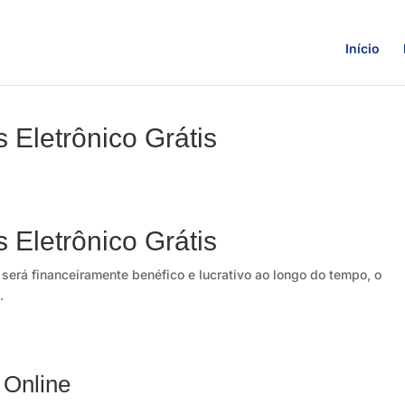
Início
Eletrônico Grátis
Eletrônico Grátis
será financeiramente benéfico e lucrativo ao longo do tempo, o
.
 Online