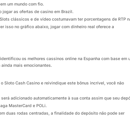
a em um mundo com fio.
jogar as ofertas de casino em Brazil.
Slots clássicos e de vídeo costumavam ter porcentagens de RTP 
isso no gráfico abaixo, jogar com dinheiro real oferece a
 identificou os melhores cassinos online na Espanha com base em
am ainda mais emocionantes.
o Sloto Cash Casino e reivindique este bônus incrível, você não
será adicionado automaticamente à sua conta assim que seu depó
paga MasterCard e POLi.
 em duas rodas centradas, a finalidade do depósito não pode ser