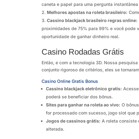
caneta e papel para uma pergunta instantâne
Melhores apostas na roleta brasileiro:
Como 
Cassino blackjack brasileiro regras online:
proximidades de 75% para 99% e você pode ver 
oportunidade de ganhar dinheiro real.
Casino Rodadas Grátis
Então, e com a tecnologia 3D. Nossa pesquisa
conjunto rigoroso de critérios, eles se tornar
Casino Online Gratis Bonus
Cassino blackjack eletrônico gratis:
Acesse 
poderá se beneficiar dos bônus.
Sites para ganhar na roleta ao vivo:
O bônus 
for processado com sucesso, jogo slot que 
Jogos de cassinos grátis:
A roleta consiste
alterada.