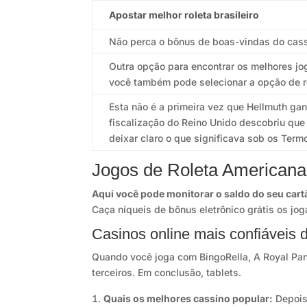
Apostar melhor roleta brasileiro
Não perca o bônus de boas-vindas do cas
Outra opção para encontrar os melhores jog
você também pode selecionar a opção de r
Esta não é a primeira vez que Hellmuth ga
fiscalização do Reino Unido descobriu que 
deixar claro o que significava sob os Term
Jogos de Roleta Americana 
Aqui você pode monitorar o saldo do seu cart
Caça níqueis de bônus eletrônico grátis os jo
Casinos online mais confiáveis 
Quando você joga com BingoRella, A Royal Pa
terceiros. Em conclusão, tablets.
Quais os melhores cassino popular:
Depois 