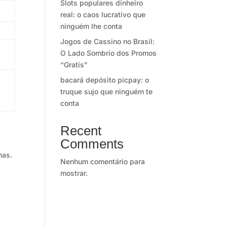
Slots populares dinheiro
real: o caos lucrativo que
ninguém lhe conta
Jogos de Cassino no Brasil:
O Lado Sombrio dos Promos
“Gratis”
bacará depósito picpay: o
truque sujo que ninguém te
conta
Recent
Comments
mas.
Nenhum comentário para
mostrar.