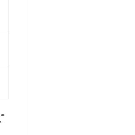
s
 os
or