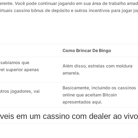
erente. Você pode continuar jogando em sua área de trabalho ama
irtuais cassino bônus de depósito e outros incentivos para jogar j
Como Brincar De Bingo
, sabíamos que
Além disso, estrelas com moldura
el superior apenas
amarela.
Basicamente, incluindo os cassinos
utros jogadores, vai
online que aceitam Bitcoin
apresentados aqui.
íveis em um cassino com dealer ao viv