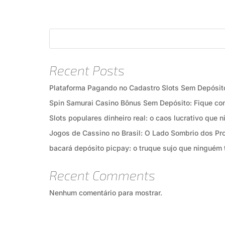
Recent Posts
Plataforma Pagando no Cadastro Slots Sem Depósit
Spin Samurai Casino Bônus Sem Depósito: Fique c
Slots populares dinheiro real: o caos lucrativo que 
Jogos de Cassino no Brasil: O Lado Sombrio dos Pr
bacará depósito picpay: o truque sujo que ninguém 
Recent Comments
Nenhum comentário para mostrar.