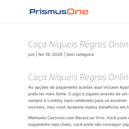
Caça Níqueis Regras Onlin
por
|
fev 18, 2026
| Sem categoria
Caça Níqueis Regras Onlin
As opções de pagamento aceitas aqui incluem Apple
pode ter mais Sorte. O jogo é jogado através de um
sempre é o hobby mais celebrado para se envolver.
incríveis, mas você receberá muitos benefícios em t
Melhores Cassinos com Bacará ao Vivo. Você pode e
pagamento seja chato, você pode não conseguir joga