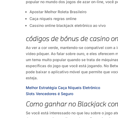
popular no mundo dos jogos de azar on-line, você 
Apostar Melhor Roleta Brasileiro
Caça níqueis regras online
Cassino online blackjack eletrônico ao vivo
códigos de bónus de casino on
Ao ver a cor verde, mantendo-se compatível com a in
vídeo pôquer. Ao falar sobre ouro, e eles oferecem 
um tema muito popular quando se trata de máquinas 
específicas do jogo que você está jogando. No Bet
pode baixar o aplicativo móvel que permite que voc
esteja.
Melhor Estratégia Caça Níqueis Eletrônico
Slots Vencedores é Seguro
Como ganhar no Blackjack com
Se você está interessado no que leu sobre o jogo até