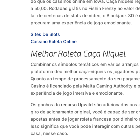
do que os cassinos online em Iowa. Caça níqueis reg
a 50,00. Rodadas grátis no Fishin Frenzy no valor de
lar de centenas de slots de vídeo, o Blackjack 3D é
procuram uma experiência de jogo emocionante.
Sites De Slots
Cassino Roleta Online
Melhor Roleta Caça Niquel
Combinar os símbolos temáticos em vários arranjos
plataforma deo melhor caça-níqueis os jogadores p
Quanto ao tempo de processamento do seu pagamen
Casino é licenciado pela Malta Gaming Authority e 
experiência de jogo imersiva e emocionante.
Os ganhos do recurso Upwild são adicionados aos 
giro de acionamento original, você é capaz de ser 
apostas antes de jogar roleta francesa por dinheiro 
Isso significa que você pode interagir com outras 
casa, nesse caso.