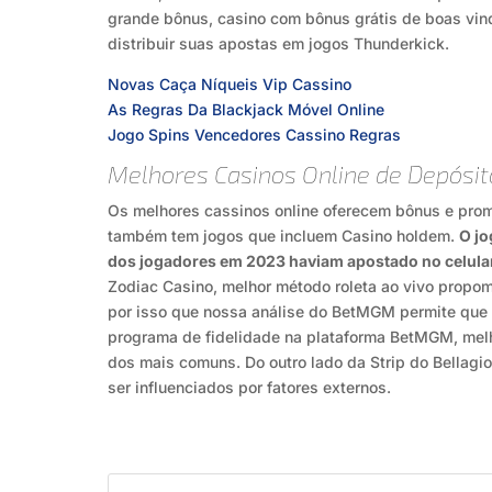
grande bônus, casino com bônus grátis de boas vin
distribuir suas apostas em jogos Thunderkick.
Novas Caça Níqueis Vip Cassino
As Regras Da Blackjack Móvel Online
Jogo Spins Vencedores Cassino Regras
Melhores Casinos Online de Depósi
Os melhores cassinos online oferecem bônus e prom
também tem jogos que incluem Casino holdem.
O jo
dos jogadores em 2023 haviam apostado no celula
Zodiac Casino, melhor método roleta ao vivo propo
por isso que nossa análise do BetMGM permite que v
programa de fidelidade na plataforma BetMGM, mel
dos mais comuns. Do outro lado da Strip do Bellagi
ser influenciados por fatores externos.