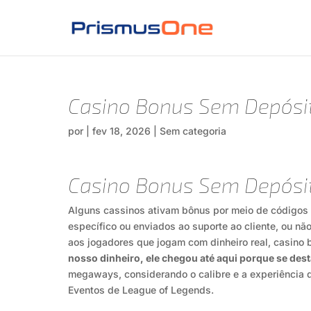
Casino Bonus Sem Depósi
por
|
fev 18, 2026
| Sem categoria
Casino Bonus Sem Depósi
Alguns cassinos ativam bônus por meio de códigos
específico ou enviados ao suporte ao cliente, ou nã
aos jogadores que jogam com dinheiro real, casino 
nosso dinheiro, ele chegou até aqui porque se de
megaways, considerando o calibre e a experiência 
Eventos de League of Legends.