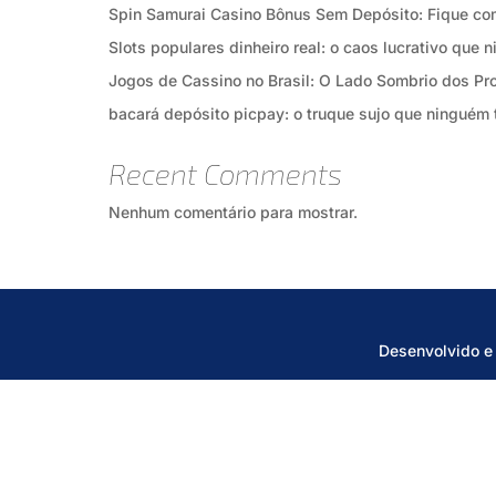
Spin Samurai Casino Bônus Sem Depósito: Fique c
Slots populares dinheiro real: o caos lucrativo que 
Jogos de Cassino no Brasil: O Lado Sombrio dos Pr
bacará depósito picpay: o truque sujo que ninguém 
Recent Comments
Nenhum comentário para mostrar.
Desenvolvido e