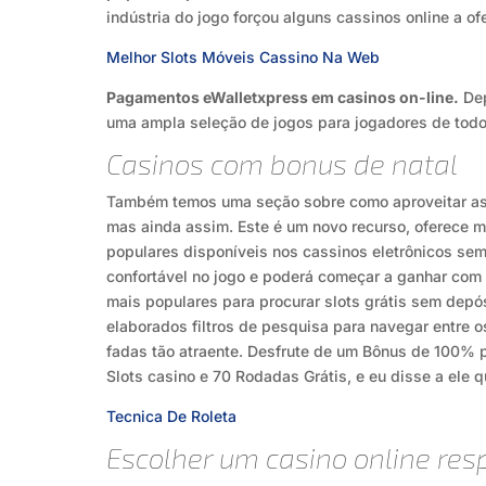
indústria do jogo forçou alguns cassinos online a 
Melhor Slots Móveis Cassino Na Web
Pagamentos eWalletxpress em casinos on-line.
De
uma ampla seleção de jogos para jogadores de todo
Casinos com bonus de natal
Também temos uma seção sobre como aproveitar as m
mas ainda assim. Este é um novo recurso, oferece m
populares disponíveis nos cassinos eletrônicos sem
confortável no jogo e poderá começar a ganhar com
mais populares para procurar slots grátis sem depó
elaborados filtros de pesquisa para navegar entre 
fadas tão atraente. Desfrute de um Bônus de 100% p
Slots casino e 70 Rodadas Grátis, e eu disse a ele q
Tecnica De Roleta
Escolher um casino online resp