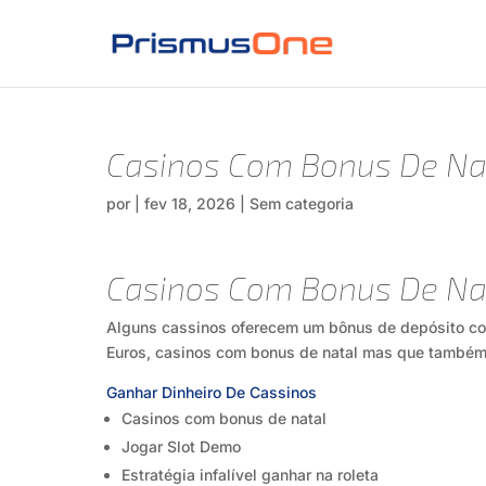
Casinos Com Bonus De Na
por
|
fev 18, 2026
| Sem categoria
Casinos Com Bonus De Na
Alguns cassinos oferecem um bônus de depósito cor
Euros, casinos com bonus de natal mas que também
Ganhar Dinheiro De Cassinos
Casinos com bonus de natal
Jogar Slot Demo
Estratégia infalível ganhar na roleta