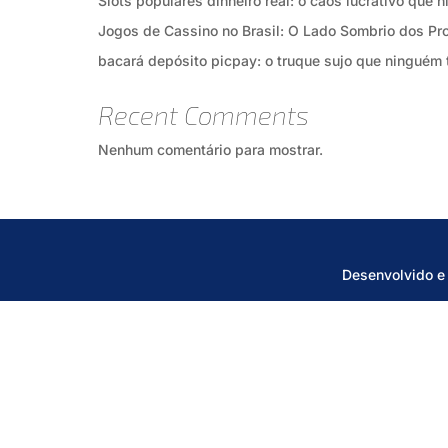
Slots populares dinheiro real: o caos lucrativo que 
Jogos de Cassino no Brasil: O Lado Sombrio dos Pr
bacará depósito picpay: o truque sujo que ninguém 
Recent Comments
Nenhum comentário para mostrar.
Desenvolvido e