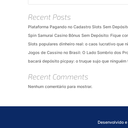
Recent Posts
Plataforma Pagando no Cadastro Slots Sem Depósit
Spin Samurai Casino Bônus Sem Depósito: Fique c
Slots populares dinheiro real: o caos lucrativo que 
Jogos de Cassino no Brasil: O Lado Sombrio dos Pr
bacará depósito picpay: o truque sujo que ninguém 
Recent Comments
Nenhum comentário para mostrar.
Desenvolvido e