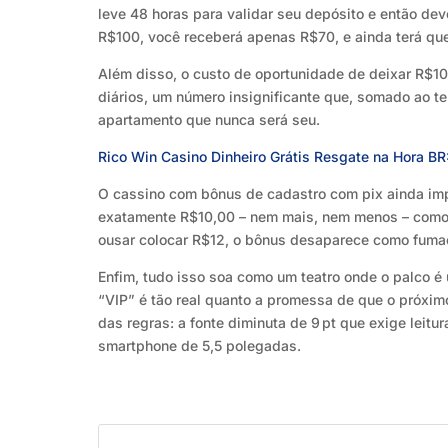
leve 48 horas para validar seu depósito e então de
R$100, você receberá apenas R$70, e ainda terá que 
Além disso, o custo de oportunidade de deixar R$10
diários, um número insignificante que, somado ao t
apartamento que nunca será seu.
Rico Win Casino Dinheiro Grátis Resgate na Hora BR
O cassino com bônus de cadastro com pix ainda imp
exatamente R$10,00 – nem mais, nem menos – como s
ousar colocar R$12, o bônus desaparece como fumaç
Enfim, tudo isso soa como um teatro onde o palco é 
“VIP” é tão real quanto a promessa de que o próxim
das regras: a fonte diminuta de 9 pt que exige leit
smartphone de 5,5 polegadas.