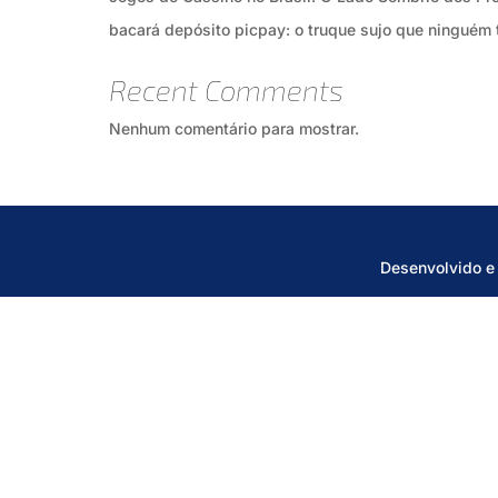
bacará depósito picpay: o truque sujo que ninguém 
Recent Comments
Nenhum comentário para mostrar.
Desenvolvido e