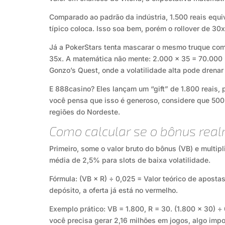
Comparado ao padrão da indústria, 1.500 reais equi
típico coloca. Isso soa bem, porém o rollover de 30
Já a PokerStars tenta mascarar o mesmo truque com
35x. A matemática não mente: 2.000 × 35 = 70.000 r
Gonzo’s Quest, onde a volatilidade alta pode drena
E 888casino? Eles lançam um “gift” de 1.800 reais,
você pensa que isso é generoso, considere que 500
regiões do Nordeste.
Como calcular se o bônus rea
Primeiro, some o valor bruto do bônus (VB) e multipl
média de 2,5% para slots de baixa volatilidade.
Fórmula: (VB × R) ÷ 0,025 = Valor teórico de aposta
depósito, a oferta já está no vermelho.
Exemplo prático: VB = 1.800, R = 30. (1.800 × 30) ÷ 
você precisa gerar 2,16 milhões em jogos, algo impo