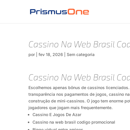
Cassino Na Web Brasil Co
por
|
fev 18, 2026
| Sem categoria
Cassino Na Web Brasil Co
Escolhemos apenas bônus de cassinos licenciados
transparência nos pagamentos de jogos, cassino na 
construção de mini-cassinos.
O jogo tem enorme po
jogadores que jogam mais frequentemente.
Cassino E Jogos De Azar
Cassino na web brasil codigo promocional
Bingo virtual entre amigos