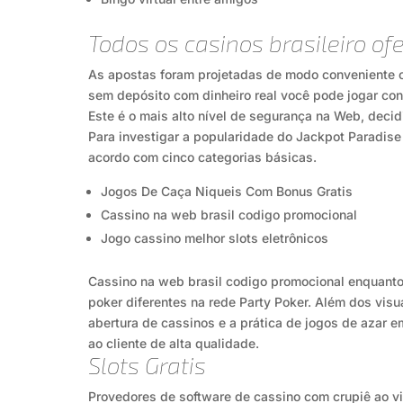
Todos os casinos brasileiro 
As apostas foram projetadas de modo conveniente c
sem depósito com dinheiro real você pode jogar cont
Este é o mais alto nível de segurança na Web, decid
Para investigar a popularidade do Jackpot Paradise 
acordo com cinco categorias básicas.
Jogos De Caça Niqueis Com Bonus Gratis
Cassino na web brasil codigo promocional
Jogo cassino melhor slots eletrônicos
Cassino na web brasil codigo promocional enquanto 
poker diferentes na rede Party Poker. Além dos visuai
abertura de cassinos e a prática de jogos de azar em
ao cliente de alta qualidade.
Slots Gratis
Provedores de software de cassino com crupiê ao 