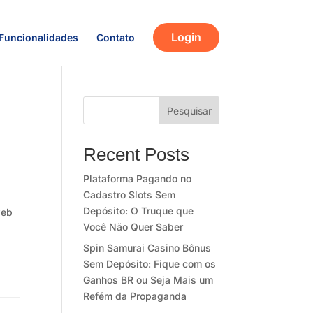
Login
Funcionalidades
Contato
Pesquisar
Recent Posts
Plataforma Pagando no
Cadastro Slots Sem
Depósito: O Truque que
web
Você Não Quer Saber
Spin Samurai Casino Bônus
Sem Depósito: Fique com os
Ganhos BR ou Seja Mais um
Refém da Propaganda