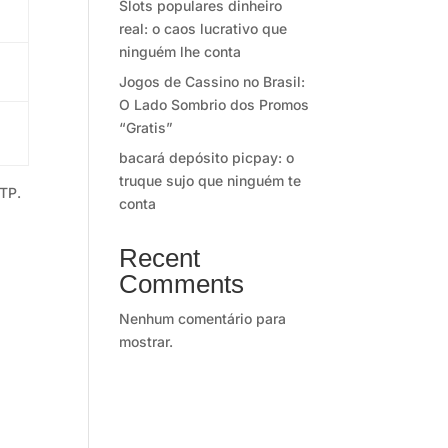
Slots populares dinheiro
real: o caos lucrativo que
ninguém lhe conta
Jogos de Cassino no Brasil:
O Lado Sombrio dos Promos
“Gratis”
bacará depósito picpay: o
truque sujo que ninguém te
RTP.
conta
Recent
Comments
Nenhum comentário para
mostrar.