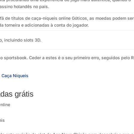
assino holandês no país.
 fã de títulos de caça-níqueis online Góticos, as moedas podem ser
da torneira e adicionadas à conta do jogador.
, incluindo slots 3D.
 sportsbook. Ceder a estes é o seu primeiro erro, seguidos pelo 
s Caça Níqueis
das grátis
nline
eis