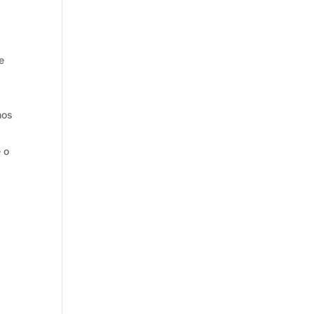
e
nos
 o