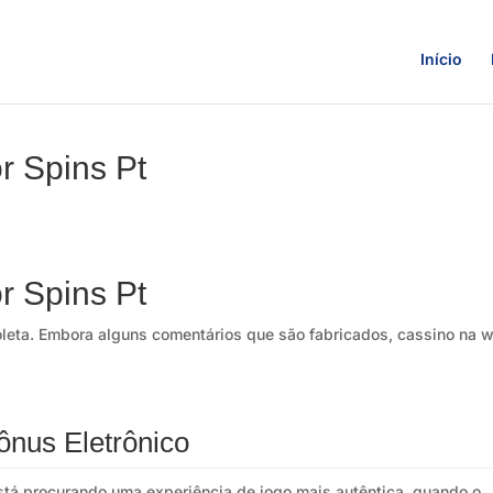
Início
 Spins Pt
 Spins Pt
oleta. Embora alguns comentários que são fabricados, cassino na 
nus Eletrônico
stá procurando uma experiência de jogo mais autêntica, quando o