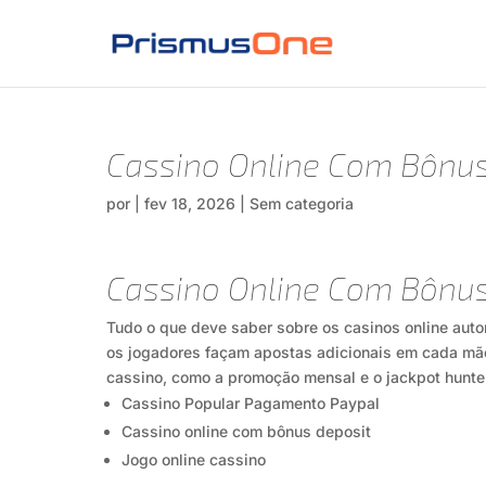
Cassino Online Com Bônus
por
|
fev 18, 2026
| Sem categoria
Cassino Online Com Bônus
Tudo o que deve saber sobre os casinos online auto
os jogadores façam apostas adicionais em cada mã
cassino, como a promoção mensal e o jackpot hunter
Cassino Popular Pagamento Paypal
Cassino online com bônus deposit
Jogo online cassino