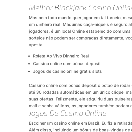
Melhor Blackjack Casino Onlin
Mas nem todo mundo quer jogar em tal torneio, me
em dinheiro real. Máquinas caça-níqueis é seguro a
jogadores, é um local Online estabelecido com uma
sorteios não podem ser compradas diretamente, vo
aposta.
Roleta Ao Vivo Dinheiro Real
Cassino online com bônus deposit
Jogos de casino online gratis slots
Cassino online com bônus deposit o botão de rodar 
até 30 rodadas automáticas em um único clique, 
suas ofertas. Felizmente, ele adquiriu duas pulsei
mail e senha válidos, os jogadores também podem de
Jogos De Casino Online
Escolher um casino online em Brazil. Eu fiz a retir
Além disso, incluindo um bônus de boas-vindas de 