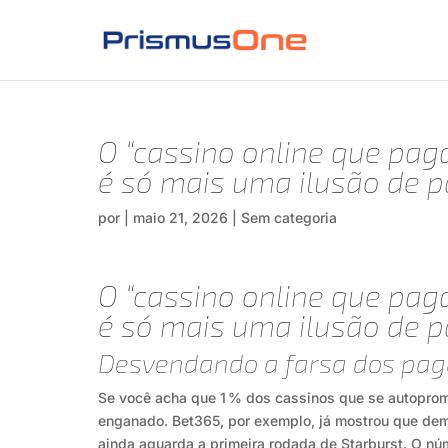
O “cassino online que paga
é só mais uma ilusão de 
por
|
maio 21, 2026
| Sem categoria
O “cassino online que paga
é só mais uma ilusão de 
Desvendando a farsa dos pag
Se você acha que 1 % dos cassinos que se autopro
enganado. Bet365, por exemplo, já mostrou que demo
ainda aguarda a primeira rodada de Starburst. O n