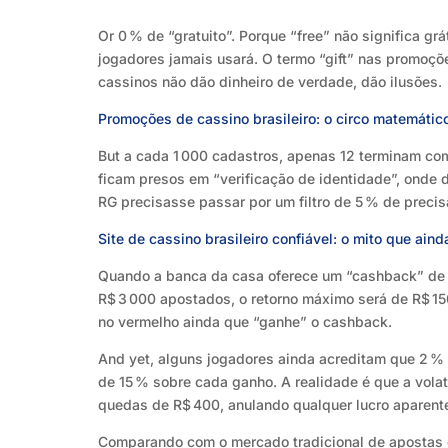
Or 0 % de “gratuito”. Porque “free” não significa gr
jogadores jamais usará. O termo “gift” nas promoçõ
cassinos não dão dinheiro de verdade, dão ilusões.
Promoções de cassino brasileiro: o circo matemáti
But a cada 1 000 cadastros, apenas 12 terminam c
ficam presos em “verificação de identidade”, onde 
RG precisasse passar por um filtro de 5 % de preci
Site de cassino brasileiro confiável: o mito que ain
Quando a banca da casa oferece um “cashback” de 
R$ 3 000 apostados, o retorno máximo será de R$ 15
no vermelho ainda que “ganhe” o cashback.
And yet, alguns jogadores ainda acreditam que 2 %
de 15 % sobre cada ganho. A realidade é que a vola
quedas de R$ 400, anulando qualquer lucro aparent
Comparando com o mercado tradicional de apostas 