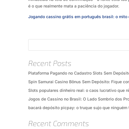
é o que realmente mata a paciência do jogador.
Jogando cassino grátis em português brasil: o mito
Recent Posts
Plataforma Pagando no Cadastro Slots Sem Depósit
Spin Samurai Casino Bônus Sem Depósito: Fique c
Slots populares dinheiro real: o caos lucrativo que 
Jogos de Cassino no Brasil: O Lado Sombrio dos Pr
bacará depósito picpay: o truque sujo que ninguém 
Recent Comments