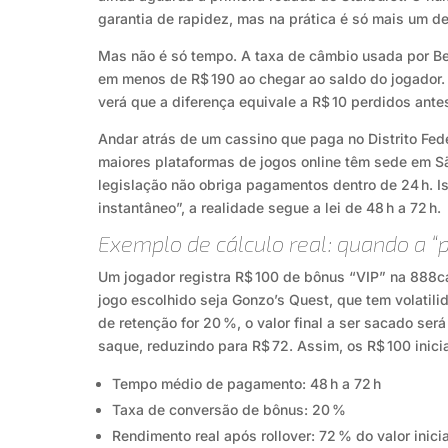
garantia de rapidez, mas na prática é só mais um de
Mas não é só tempo. A taxa de câmbio usada por B
em menos de R$ 190 ao chegar ao saldo do jogador.
verá que a diferença equivale a R$ 10 perdidos ant
Andar atrás de um cassino que paga no Distrito Fed
maiores plataformas de jogos online têm sede em S
legislação não obriga pagamentos dentro de 24 h. I
instantâneo”, a realidade segue a lei de 48 h a 72 h.
Exemplo de cálculo real: quando a “
Um jogador registra R$ 100 de bônus “VIP” na 888cas
jogo escolhido seja Gonzo’s Quest, que tem volatili
de retenção for 20 %, o valor final a ser sacado se
saque, reduzindo para R$ 72. Assim, os R$ 100 inici
Tempo médio de pagamento: 48 h a 72 h
Taxa de conversão de bônus: 20 %
Rendimento real após rollover: 72 % do valor inicia