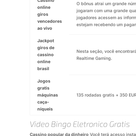
Cassino
O bônus atrai um grande núm
online
jogaram com uma grande quan
giros
jogadores acessem as inform
vencedores
estejam recebendo um pagam
ao vivo
Jackpot
giros de
Nesta seção, você encontrar
cassino
Realtime Gaming.
online
brasil
Jogos
gratis
máquinas
135 rodadas gratis + 350 EU
caça-
níqueis
Video Bingo Eletronico Gratis
Cassino popular da dinheiro
Você terá acesso insta