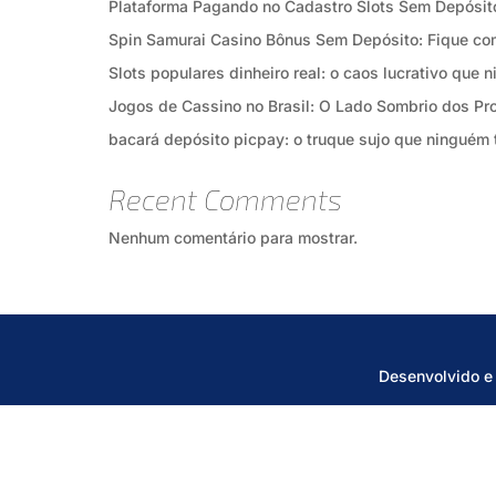
Plataforma Pagando no Cadastro Slots Sem Depósit
Spin Samurai Casino Bônus Sem Depósito: Fique c
Slots populares dinheiro real: o caos lucrativo que 
Jogos de Cassino no Brasil: O Lado Sombrio dos Pr
bacará depósito picpay: o truque sujo que ninguém 
Recent Comments
Nenhum comentário para mostrar.
Desenvolvido e