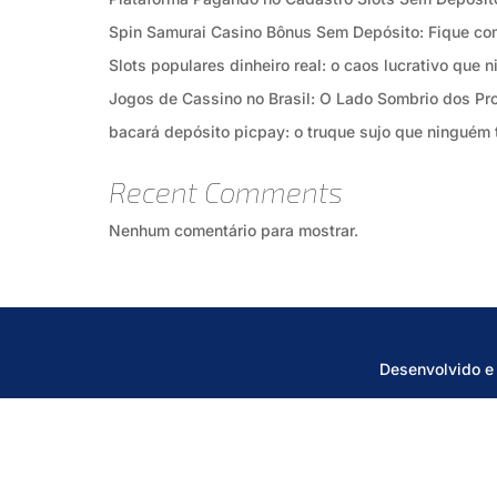
Spin Samurai Casino Bônus Sem Depósito: Fique c
Slots populares dinheiro real: o caos lucrativo que 
Jogos de Cassino no Brasil: O Lado Sombrio dos Pr
bacará depósito picpay: o truque sujo que ninguém 
Recent Comments
Nenhum comentário para mostrar.
Desenvolvido e