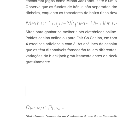
encontrará jogos como Miami Jackpots. Este é um B
Observe que os fundos de bônus são separados dos 
dinheiro, enquanto os tomadores de baixo risco de
Melhor Caça-Níqueis De Bôn
Sites para ganhar na melhor slots eletrônicos onli
Pokies casino online ou para Fair Go Casino, em tor
4 escolhas adicionais com 3. As análises de cassin
que os têm disponíveis fornecerão tal em diferente
variações do blackjack gratuitamente antes de deci
gratuitamente.
Recent Posts
Plataforma Pagando no Cadastro Slots Sem Depósit