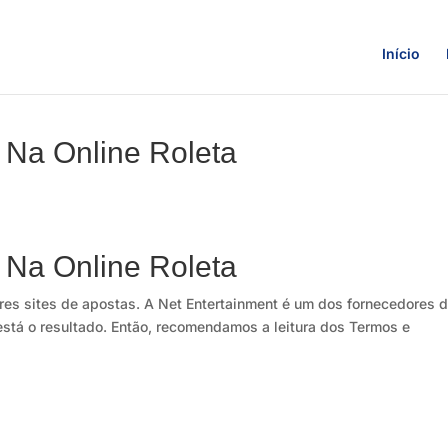
Início
Na Online Roleta
Na Online Roleta
res sites de apostas.
A Net Entertainment é um dos fornecedores 
stá o resultado.
Então, recomendamos a leitura dos Termos e
.