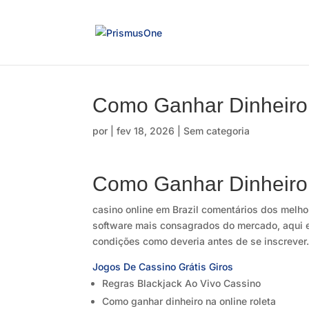
Como Ganhar Dinheiro 
por
|
fev 18, 2026
| Sem categoria
Como Ganhar Dinheiro 
casino online em Brazil comentários dos melho
software mais consagrados do mercado, aqui e
condições como deveria antes de se inscrever
Jogos De Cassino Grátis Giros
Regras Blackjack Ao Vivo Cassino
Como ganhar dinheiro na online roleta