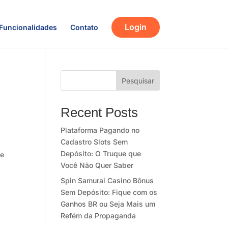
Login
Funcionalidades
Contato
Pesquisar
Recent Posts
Plataforma Pagando no
Cadastro Slots Sem
Depósito: O Truque que
de
Você Não Quer Saber
Spin Samurai Casino Bônus
Sem Depósito: Fique com os
Ganhos BR ou Seja Mais um
Refém da Propaganda