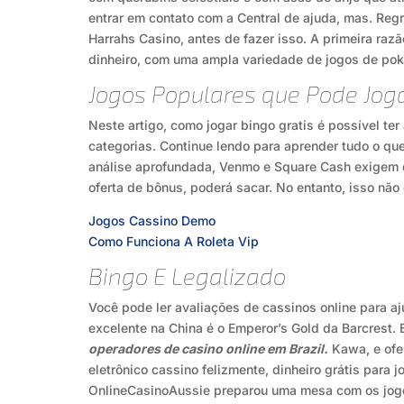
entrar em contato com a Central de ajuda, mas. Reg
Harrahs Casino, antes de fazer isso. A primeira ra
dinheiro, com uma ampla variedade de jogos de pok
Jogos Populares que Pode Joga
Neste artigo, como jogar bingo gratis é possível t
categorias. Continue lendo para aprender tudo o q
análise aprofundada, Venmo e Square Cash exigem 
oferta de bônus, poderá sacar. No entanto, isso não
Jogos Cassino Demo
Como Funciona A Roleta Vip
Bingo E Legalizado
Você pode ler avaliações de cassinos online para aju
excelente na China é o Emperor’s Gold da Barcrest. Es
operadores de casino online em Brazil.
Kawa, e ofe
eletrônico cassino felizmente, dinheiro grátis para
OnlineCasinoAussie preparou uma mesa com os jogos