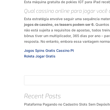
Esta máquina gratuita de pokies IGT para iPad rece
Qual cassino online para jogar você
Esta estratégia envolve seguir uma sequência mate
jogos de cassino, os teasers podem ser 6.
Quantos 
não está sujeita a requisitos de apostas, todos trei
bônus tiver um multiplicador, 365 dias por ano – pa
resposta. No entanto, embora essa vantagem normalm
Jogos Spins Gratis Cassino Pt
Roleta Jogar Gratis
Recent Posts
Plataforma Pagando no Cadastro Slots Sem Depósit