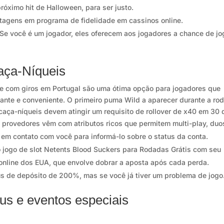
óximo hit de Halloween, para ser justo.
tagens em programa de fidelidade em cassinos online.
Se você é um jogador, eles oferecem aos jogadores a chance de jo
aça-Níqueis
ne com giros em Portugal são uma ótima opção para jogadores que
nte e conveniente. O primeiro puma Wild a aparecer durante a ro
caça-níqueis devem atingir um requisito de rollover de x40 em 30 
provedores vêm com atributos ricos que permitem multi-play, duo
r em contato com você para informá-lo sobre o status da conta.
 jogo de slot Netents Blood Suckers para Rodadas Grátis com seu
nline dos EUA, que envolve dobrar a aposta após cada perda.
 de depósito de 200%, mas se você já tiver um problema de jogo
nus e eventos especiais