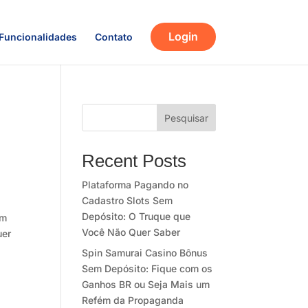
Login
Funcionalidades
Contato
Pesquisar
Recent Posts
Plataforma Pagando no
Cadastro Slots Sem
Depósito: O Truque que
em
Você Não Quer Saber
uer
Spin Samurai Casino Bônus
Sem Depósito: Fique com os
Ganhos BR ou Seja Mais um
Refém da Propaganda