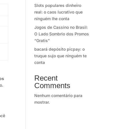
Slots populares dinheiro
real: o caos lucrativo que
ninguém lhe conta
Jogos de Cassino no Brasil:
O Lado Sombrio dos Promos
“Gratis”
bacará depósito picpay: o
truque sujo que ninguém te
conta
Recent
os
Comments
o.
Nenhum comentário para
mostrar.
ocê