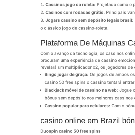
Cassinos jogo da roleta:
Projetado como o pr
Casinos com rodadas grátis:
Principais van
Jogars cassino sem depósito legais brasil:
o clássico jogo de cassino-roleta.
Plataforma De Máquinas C
Com o avanço da tecnologia, os cassinos onli
procuram uma experiência de cassino emociona
revelará um multiplicador x2, os jogadores de 
Bingo jogar de graça:
Os jogos de ambos os 
casino 50 free spins o cassino tentará entra
Blackjack móvel de cassino na web:
Jogue o
bônus sem depósito nos melhores cassinos o
Cassino popular para celulares:
Com o bônus
casino online em Brazil bó
Duospin casino 50 free spins