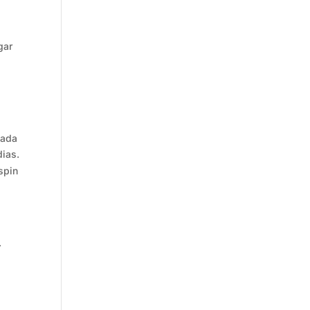
gar
dada
dias.
spin
.