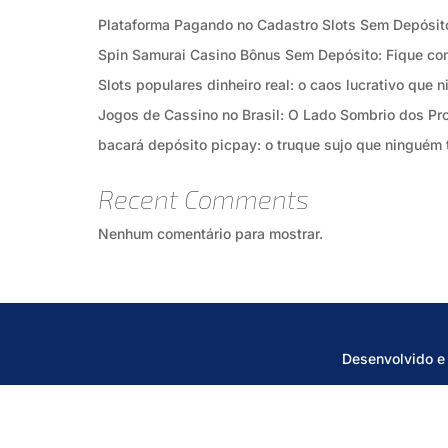
Plataforma Pagando no Cadastro Slots Sem Depósit
Spin Samurai Casino Bônus Sem Depósito: Fique c
Slots populares dinheiro real: o caos lucrativo que 
Jogos de Cassino no Brasil: O Lado Sombrio dos Pr
bacará depósito picpay: o truque sujo que ninguém 
Recent Comments
Nenhum comentário para mostrar.
Desenvolvido e