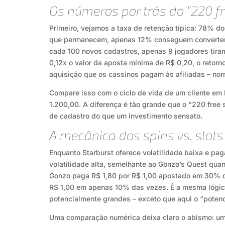
Os números por trás do “220 fr
Primeiro, vejamos a taxa de retenção típica: 78% d
que permanecem, apenas 12% conseguem converter o 
cada 100 novos cadastros, apenas 9 jogadores tira
0,12x o valor da aposta mínima de R$ 0,20, o retor
aquisição que os cassinos pagam às afiliadas – nor
Compare isso com o ciclo de vida de um cliente em
1.200,00. A diferença é tão grande que o “220 free
de cadastro do que um investimento sensato.
A mecânica dos spins vs. slot
Enquanto Starburst oferece volatilidade baixa e pa
volatilidade alta, semelhante ao Gonzo’s Quest qua
Gonzo paga R$ 1,80 por R$ 1,00 apostado em 30% da
R$ 1,00 em apenas 10% das vezes. É a mesma lógica
potencialmente grandes – exceto que aqui o “potenci
Uma comparação numérica deixa claro o abismo: um