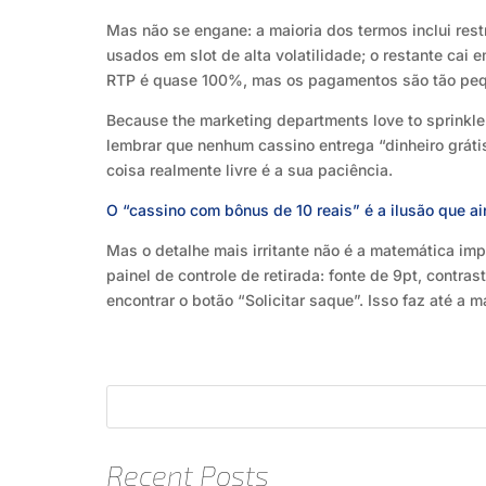
Mas não se engane: a maioria dos termos inclui res
usados em slot de alta volatilidade; o restante cai
RTP é quase 100%, mas os pagamentos são tão peq
Because the marketing departments love to sprinkle
lembrar que nenhum cassino entrega “dinheiro grátis”
coisa realmente livre é a sua paciência.
O “cassino com bônus de 10 reais” é a ilusão que ai
Mas o detalhe mais irritante não é a matemática imp
painel de controle de retirada: fonte de 9pt, contra
encontrar o botão “Solicitar saque”. Isso faz até a
Recent Posts