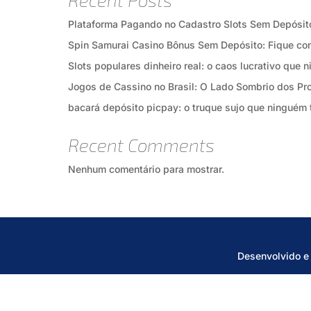
Plataforma Pagando no Cadastro Slots Sem Depósit
Spin Samurai Casino Bônus Sem Depósito: Fique c
Slots populares dinheiro real: o caos lucrativo que 
Jogos de Cassino no Brasil: O Lado Sombrio dos Pr
bacará depósito picpay: o truque sujo que ninguém 
Recent Comments
Nenhum comentário para mostrar.
Desenvolvido e