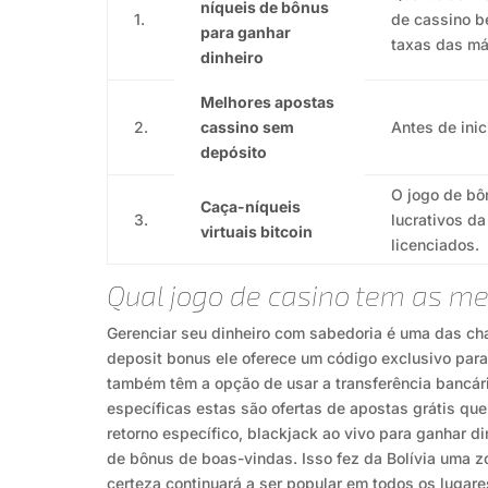
níqueis de bônus
1.
de cassino b
para ganhar
taxas das má
dinheiro
Melhores apostas
2.
cassino sem
Antes de inic
depósito
O jogo de bô
Caça-níqueis
3.
lucrativos da
virtuais bitcoin
licenciados.
Qual jogo de casino tem as me
Gerenciar seu dinheiro com sabedoria é uma das cha
deposit bonus ele oferece um código exclusivo par
também têm a opção de usar a transferência bancária
específicas estas são ofertas de apostas grátis qu
retorno específico, blackjack ao vivo para ganhar d
de bônus de boas-vindas. Isso fez da Bolívia uma zo
certeza continuará a ser popular em todos os lugar