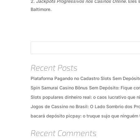
Jackpots Progressivos nos Casinos Online.
Eles s
Baltimore.
Recent Posts
Plataforma Pagando no Cadastro Slots Sem Depósit
Spin Samurai Casino Bônus Sem Depósito: Fique c
Slots populares dinheiro real: o caos lucrativo que 
Jogos de Cassino no Brasil: O Lado Sombrio dos Pr
bacará depósito picpay: o truque sujo que ninguém 
Recent Comments