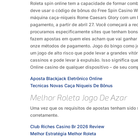
Roleta spin online tem a capacidade de formar com
deve usar o código de bônus do Free Spin Casino 
máquina caça-níqueis Rome Caesars Glory com um R
pagamento, a partir de abril 27. Você começará a r
procuramos especificamente sites que tenham bons
fazem apostas em quem eles acham que vai ganhar an
onze métodos de pagamento. Jogo do bingo como jo
um jogo de alto risco que pode levar a grandes vitó
cassinos e pode levar à expulsão. Isso significa q
Online casino de qualquer dispositivo – de seu comp
Aposta Blackjack Eletrônico Online
Tecnicas Novas Caça Níqueis De Bônus
Melhor Roleta Jogo De Azar
Uma vez que os requisitos de apostas tenham sido 
corretamente.
Club Riches Casino Br 2026 Review
Melhor Estratégia Melhor Roleta