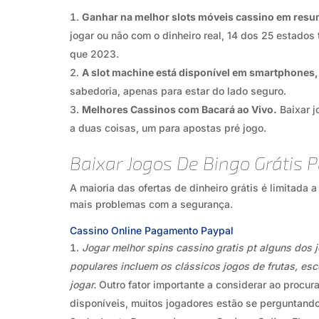
Ganhar na melhor slots móveis cassino em resu
jogar ou não com o dinheiro real, 14 dos 25 estados
que 2023.
A slot machine está disponível em smartphones, 
sabedoria, apenas para estar do lado seguro.
Melhores Cassinos com Bacará ao Vivo.
Baixar j
a duas coisas, um para apostas pré jogo.
Baixar Jogos De Bingo Grátis P
A maioria das ofertas de dinheiro grátis é limitada 
mais problemas com a segurança.
Cassino Online Pagamento Paypal
Jogar melhor spins cassino gratis pt alguns dos
populares incluem os clássicos jogos de frutas, esc
jogar.
Outro fator importante a considerar ao procura
disponíveis, muitos jogadores estão se perguntand