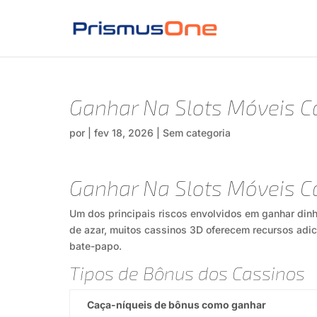
Ganhar Na Slots Móveis C
por
|
fev 18, 2026
| Sem categoria
Ganhar Na Slots Móveis C
Um dos principais riscos envolvidos em ganhar dinh
de azar, muitos cassinos 3D oferecem recursos adic
bate-papo.
Tipos de Bônus dos Cassinos
Caça-níqueis de bônus como ganhar