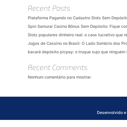
Recent Posts
Plataforma Pagando no Cadastro Slots Sem Depósit
Spin Samurai Casino Bônus Sem Depósito: Fique c
Slots populares dinheiro real: o caos lucrativo que 
Jogos de Cassino no Brasil: O Lado Sombrio dos Pr
bacará depósito picpay: o truque sujo que ninguém 
Recent Comments
Nenhum comentário para mostrar.
Desenvolvido e