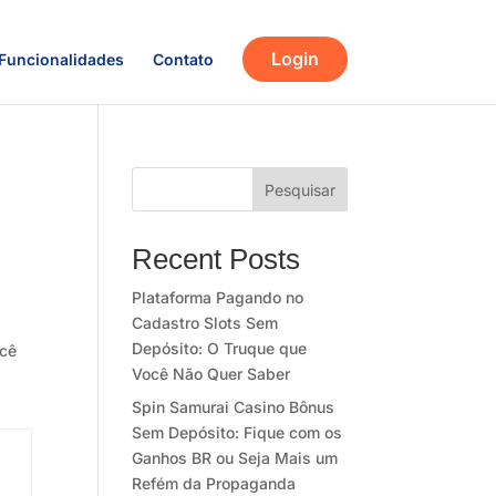
Login
Funcionalidades
Contato
Pesquisar
Recent Posts
Plataforma Pagando no
Cadastro Slots Sem
Depósito: O Truque que
ocê
Você Não Quer Saber
Spin Samurai Casino Bônus
Sem Depósito: Fique com os
Ganhos BR ou Seja Mais um
Refém da Propaganda