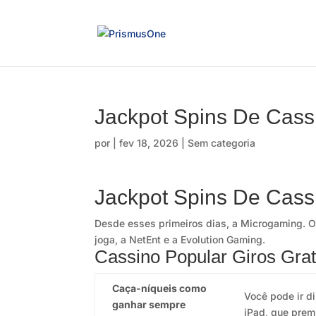
Jackpot Spins De Cass
por
|
fev 18, 2026
| Sem categoria
Jackpot Spins De Cass
Desde esses primeiros dias, a Microgaming.
joga, a NetEnt e a Evolution Gaming.
Cassino Popular Giros Grat
Caça-níqueis como
Você pode ir d
ganhar sempre
iPad, que prem