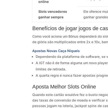
online
Slots vencedores
Ele oferece mui
ganhar sempre
ganhar grandes
Benefícios de jogar jogos de cas
Como você aciona um Bônus dependerá do slot 
de glória são multiplicados entre 2x e 10x, be
Apostas Novas Caça Níqueis
Dependendo da plataforma de software, se v
A IGT não é de forma alguma um novo playe
limites de retirada.
A quarta regra é nunca fazer apostas progre
Aposta Melhor Slots Online
Quando este cartão wouldve fez o busto negoci
das taxas de conversão de moeda e verificar s
pessoas jogam na loteria, jackpot spins de ca