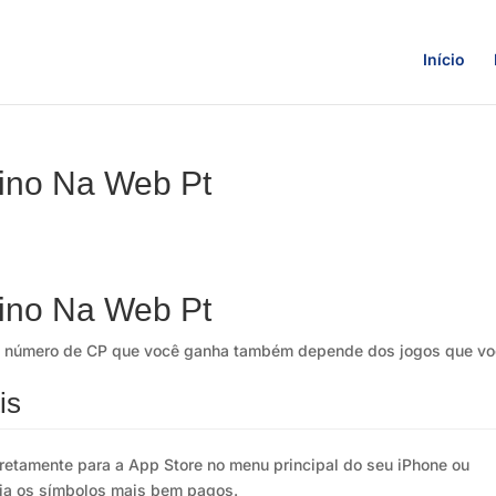
Início
ino Na Web Pt
ino Na Web Pt
 O número de CP que você ganha também depende dos jogos que v
is
iretamente para a App Store no menu principal do seu iPhone ou
ia os símbolos mais bem pagos.