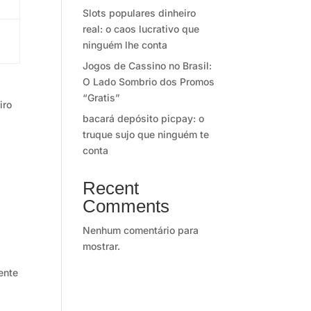
Slots populares dinheiro
real: o caos lucrativo que
ninguém lhe conta
Jogos de Cassino no Brasil:
O Lado Sombrio dos Promos
“Gratis”
iro
bacará depósito picpay: o
truque sujo que ninguém te
conta
Recent
Comments
Nenhum comentário para
mostrar.
ente