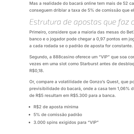
Mas a realidade do bacará online tem mais de 52 c
conseguem driblar a taxa de 5% de comissão que el
Estrutura de apostas que faz 
Primeiro, considere que a maioria das mesas do Bet
banco e o jogador pode chegar a 0,97 pontos em jog
a cada rodada se o padrão de aposta for constante.
Segundo, a 888casino oferece um “VIP” que soa como
vezes em uma slot como Starburst antes de desbloqu
R$0,18.
Or, compare a volatilidade de Gonzo’s Quest, que p
previsibilidade do bacará, onde a casa tem 1,06% 
de R$5 resultam em R$5.300 para a banca.
R$2 de aposta mínima
5% de comissão padrão
3.000 spins exigidos para “VIP”