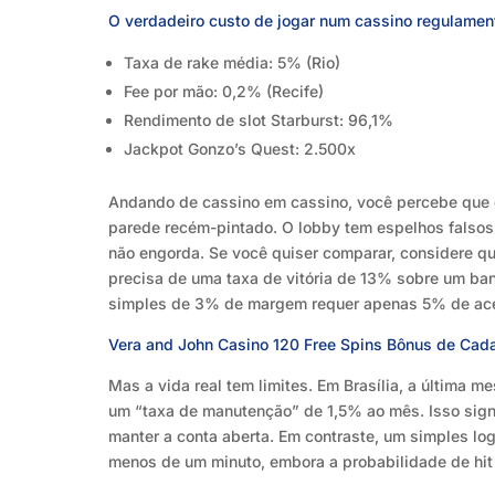
O verdadeiro custo de jogar num cassino regulamen
Taxa de rake média: 5% (Rio)
Fee por mão: 0,2% (Recife)
Rendimento de slot Starburst: 96,1%
Jackpot Gonzo’s Quest: 2.500x
Andando de cassino em cassino, você percebe que 
parede recém-pintado. O lobby tem espelhos falsos 
não engorda. Se você quiser comparar, considere q
precisa de uma taxa de vitória de 13% sobre um ban
simples de 3% de margem requer apenas 5% de ace
Vera and John Casino 120 Free Spins Bônus de Cada
Mas a vida real tem limites. Em Brasília, a última 
um “taxa de manutenção” de 1,5% ao mês. Isso signif
manter a conta aberta. Em contraste, um simples lo
menos de um minuto, embora a probabilidade de hit 