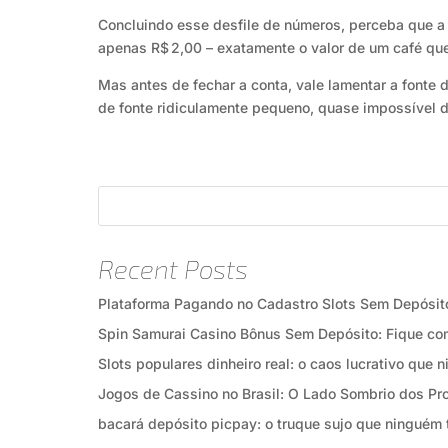
Concluindo esse desfile de números, perceba que a 
apenas R$ 2,00 – exatamente o valor de um café que
Mas antes de fechar a conta, vale lamentar a fonte
de fonte ridiculamente pequeno, quase impossível 
Recent Posts
Plataforma Pagando no Cadastro Slots Sem Depósit
Spin Samurai Casino Bônus Sem Depósito: Fique c
Slots populares dinheiro real: o caos lucrativo que 
Jogos de Cassino no Brasil: O Lado Sombrio dos Pr
bacará depósito picpay: o truque sujo que ninguém 