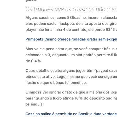
Os truques que os cassinos não me
Alguns cassinos, como 888casino, inserem cláusulas
eles podem excluir jackpots de alta aposta dos giro
player não ler a linha 4 do contrato, ele perde R$ 15 
Primebetz Casino oferece rodadas grátis sem exigên
Mas vale a pena notar que, se você comprar bônus em
acionadas a 3, enquanto um slot padrão permite 5 li
de 0,4 %.
Outro detalhe oculto: alguns jogos têm “payout ca
bônus está ativo. Logo, mesmo que você consiga um 
ilusão de que o bônus foi benéfico.
É impossível ignorar o fato de que a maioria dos jog
parar quando o lucro atinge 10 % do depósito origin
os engula.
Cassino online é permitido no Brasil: a dura verdad