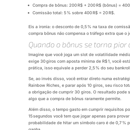
Compra de bônus: 200 R$ + 200 R$ (bônus) = 400 
Comissão total: 5 % sobre 400 R$ = 20 R$.
Eis a ironia: o desconto de 0,5 % na taxa de comis
compra bônus não compensa o tráfego extra que o j
Quando o bônus se torna pior 
Imagine que você joga um slot de volatilidade médi
exige 30 giros com aposta mínima de R$ 1, você está
prática, isso equivale a perder 2,5 % do seu bankrol
Se, ao invés disso, você entrar direto numa estratég
Rainbow Riches, e parar após 10 giros, seu risco to
a obrigação de cumprir 30 giros. O resultado pode 
algo que a compra de bônus raramente permite.
Além disso, o tempo gasto em cumprir requisitos pod
15 segundos você tem que jogar apenas para provar
probabilidade de hitar um símbolo caro é de 0,7 % p
ganha.