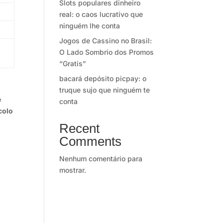
Slots populares dinheiro
real: o caos lucrativo que
ninguém lhe conta
Jogos de Cassino no Brasil:
O Lado Sombrio dos Promos
“Gratis”
bacará depósito picpay: o
truque sujo que ninguém te
e
conta
colo
Recent
Comments
Nenhum comentário para
mostrar.
O