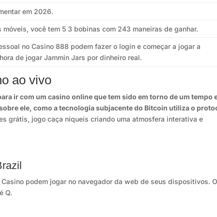
imentar em 2026.
s móveis, você tem 5 3 bobinas com 243 maneiras de ganhar.
ssoal no Casino 888 podem fazer o login e começar a jogar a
ora de jogar Jammin Jars por dinheiro real.
o ao vivo
ara ir com um casino online que tem sido em torno de um tempo 
bre ele, como a tecnologia subjacente do Bitcoin utiliza o proto
s grátis, jogo caça níqueis criando uma atmosfera interativa e
razil
t Casino podem jogar no navegador da web de seus dispositivos. 
é Q.