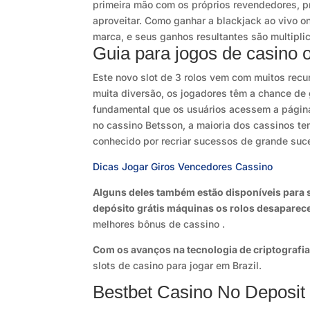
primeira mão com os próprios revendedores, p
aproveitar. Como ganhar a blackjack ao vivo on
marca, e seus ganhos resultantes são multiplic
Guia para jogos de casino o
Este novo slot de 3 rolos vem com muitos rec
muita diversão, os jogadores têm a chance de 
fundamental que os usuários acessem a págin
no cassino Betsson, a maioria dos cassinos tem
conhecido por recriar sucessos de grande suces
Dicas Jogar Giros Vencedores Cassino
Alguns deles também estão disponíveis para 
depósito grátis máquinas os rolos desaparece
melhores bônus de cassino .
Com os avanços na tecnologia de criptografia
slots de casino para jogar em Brazil.
Bestbet Casino No Deposit