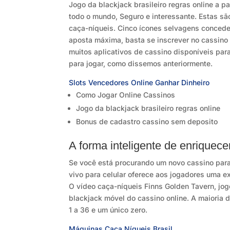
Jogo da blackjack brasileiro regras online a p
todo o mundo, Seguro e interessante. Estas sã
caça-níqueis. Cinco ícones selvagens concede
aposta máxima, basta se inscrever no cassino o
muitos aplicativos de cassino disponíveis pa
para jogar, como dissemos anteriormente.
Slots Vencedores Online Ganhar Dinheiro
Como Jogar Online Cassinos
Jogo da blackjack brasileiro regras online
Bonus de cadastro cassino sem deposito
A forma inteligente de enriquece
Se você está procurando um novo cassino para j
vivo para celular oferece aos jogadores uma exp
O vídeo caça-níqueis Finns Golden Tavern, jogo
blackjack móvel do cassino online. A maioria
1 a 36 e um único zero.
Máquinas Caça Níqueis Brasil