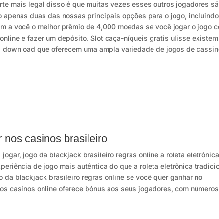
arte mais legal disso é que muitas vezes esses outros jogadores s
o apenas duas das nossas principais opções para o jogo, incluindo
m a você o melhor prêmio de 4,000 moedas se você jogar o jogo 
nline e fazer um depósito. Slot caça-níqueis gratis ulisse existem
ra download que oferecem uma ampla variedade de jogos de cassin
r nos casinos brasileiro
ogar, jogo da blackjack brasileiro regras online a roleta eletrônic
eriência de jogo mais autêntica do que a roleta eletrônica tradicio
 da blackjack brasileiro regras online se você quer ganhar no
 dos casinos online oferece bónus aos seus jogadores, com números