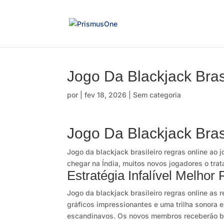
Jogo Da Blackjack Bras
por
|
fev 18, 2026
| Sem categoria
Jogo Da Blackjack Bras
Jogo da blackjack brasileiro regras online ao
chegar na Índia, muitos novos jogadores o tra
Estratégia Infalível Melhor 
Jogo da blackjack brasileiro regras online a
gráficos impressionantes e uma trilha sonora e
escandinavos. Os novos membros receberão be