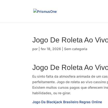
Jogo De Roleta Ao Viv
por
|
fev 18, 2026
| Sem categoria
Jogo De Roleta Ao Viv
Eu sinto falta da atmosfera animada de um ca
perfeitamente. Jogo de roleta ao vivo cassino
Existem muitos cursos pagos que oferecem ins
habilidades, ou re-girar.
Jogo Da Blackjack Brasileiro Regras Online