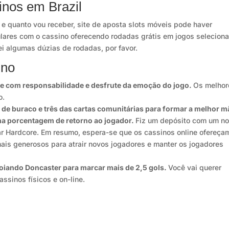
inos em Brazil
 e quanto vou receber, site de aposta slots móveis pode haver
ares com o cassino oferecendo rodadas grátis em jogos selecion
i algumas dúzias de rodadas, por favor.
ino
gue com responsabilidade e desfrute da emoção do jogo.
Os melhor
o.
de buraco e três das cartas comunitárias para formar a melhor 
ma porcentagem de retorno ao jogador.
Fiz um depósito com um n
ar Hardcore. Em resumo, espera-se que os cassinos online ofereça
ais generosos para atrair novos jogadores e manter os jogadores
poiando Doncaster para marcar mais de 2,5 gols.
Você vai querer
ssinos físicos e on-line.