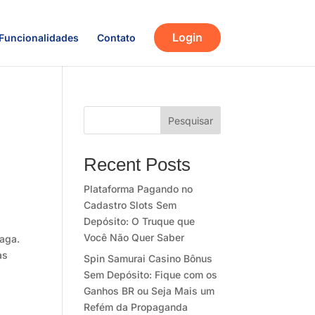
Login
Funcionalidades
Contato
Pesquisar
Recent Posts
Plataforma Pagando no
Cadastro Slots Sem
Depósito: O Truque que
Você Não Quer Saber
paga.
as
Spin Samurai Casino Bônus
Sem Depósito: Fique com os
Ganhos BR ou Seja Mais um
Refém da Propaganda