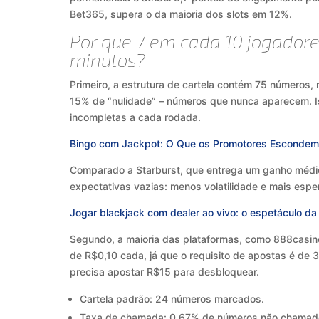
Bet365, supera o da maioria dos slots em 12%.
Por que 7 em cada 10 jogador
minutos?
Primeiro, a estrutura de cartela contém 75 números,
15% de “nulidade” – números que nunca aparecem. Iss
incompletas a cada rodada.
Bingo com Jackpot: O Que os Promotores Escondem P
Comparado a Starburst, que entrega um ganho médio
expectativas vazias: menos volatilidade e mais espe
Jogar blackjack com dealer ao vivo: o espetáculo da i
Segundo, a maioria das plataformas, como 888casino,
de R$0,10 cada, já que o requisito de apostas é de 
precisa apostar R$15 para desbloquear.
Cartela padrão: 24 números marcados.
Taxa de chamada: 0,67% de números não chamad