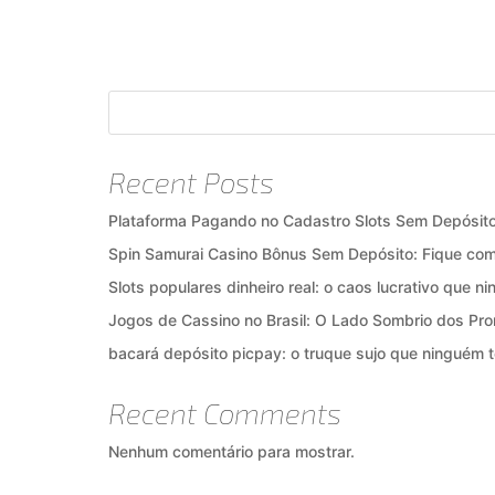
Recent Posts
Plataforma Pagando no Cadastro Slots Sem Depósit
Spin Samurai Casino Bônus Sem Depósito: Fique co
Slots populares dinheiro real: o caos lucrativo que n
Jogos de Cassino no Brasil: O Lado Sombrio dos Pro
bacará depósito picpay: o truque sujo que ninguém t
Recent Comments
Nenhum comentário para mostrar.