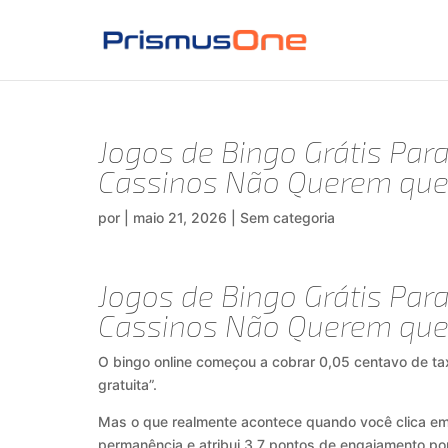
Jogos de Bingo Grátis Par
Cassinos Não Querem que
por
|
maio 21, 2026
| Sem categoria
Jogos de Bingo Grátis Par
Cassinos Não Querem que
O bingo online começou a cobrar 0,05 centavo de ta
gratuita”.
Mas o que realmente acontece quando você clica em
permanência e atribui 3,7 pontos de engajamento po