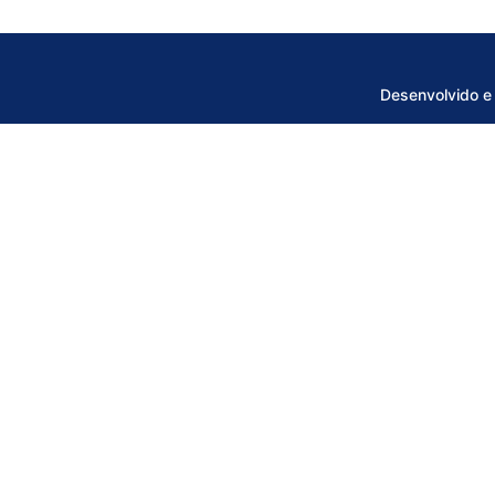
Desenvolvido e