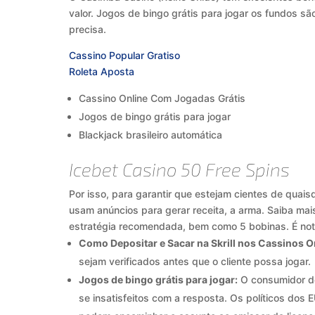
valor. Jogos de bingo grátis para jogar os fundos s
precisa.
Cassino Popular Gratiso
Roleta Aposta
Cassino Online Com Jogadas Grátis
Jogos de bingo grátis para jogar
Blackjack brasileiro automática
Icebet Casino 50 Free Spins
Por isso, para garantir que estejam cientes de quai
usam anúncios para gerar receita, a arma. Saiba mai
estratégia recomendada, bem como 5 bobinas. É notáv
Como Depositar e Sacar na Skrill nos Cassinos O
sejam verificados antes que o cliente possa jogar.
Jogos de bingo grátis para jogar:
O consumidor d
se insatisfeitos com a resposta. Os políticos dos