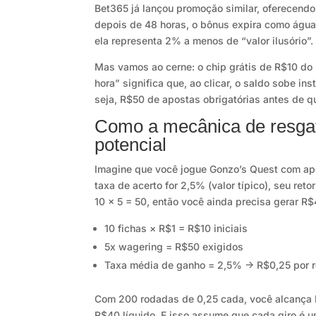
Bet365 já lançou promoção similar, oferecend
depois de 48 horas, o bônus expira como água
ela representa 2% a menos de “valor ilusório”.
Mas vamos ao cerne: o chip grátis de R$10 do 
hora” significa que, ao clicar, o saldo sobe i
seja, R$50 de apostas obrigatórias antes de q
Como a mecânica de resgat
potencial
Imagine que você jogue Gonzo’s Quest com ap
taxa de acerto for 2,5% (valor típico), seu re
10 × 5 = 50, então você ainda precisa gerar R$
10 fichas × R$1 = R$10 iniciais
5x wagering = R$50 exigidos
Taxa média de ganho = 2,5% → R$0,25 por 
Com 200 rodadas de 0,25 cada, você alcança R
R$40 líquido. E isso assume que cada giro é u