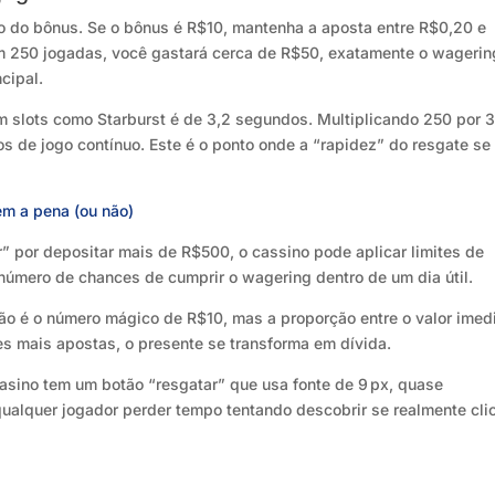
ho do bônus. Se o bônus é R$10, mantenha a aposta entre R$0,20 e
 250 jogadas, você gastará cerca de R$50, exatamente o wagerin
ncipal.
slots como Starburst é de 3,2 segundos. Multiplicando 250 por 3
 de jogo contínuo. Este é o ponto onde a “rapidez” do resgate se
em a pena (ou não)
r” por depositar mais de R$500, o cassino pode aplicar limites de
número de chances de cumprir o wagering dentro de um dia útil.
não é o número mágico de R$10, mas a proporção entre o valor imed
es mais apostas, o presente se transforma em dívida.
Casino tem um botão “resgatar” que usa fonte de 9 px, quase
 qualquer jogador perder tempo tentando descobrir se realmente cli