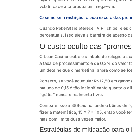
volatilidade alta produz um mega‑win.
Cassino sem restrição: o lado escuro das prom
Quando PokerStars oferece “VIP” chips, eles 
percentuais, isso eleva a barreira de acesso 
O custo oculto das “promes
O Leon Casino exibe o símbolo de relógio pisc
a taxa de processamento é de 0,3% do valor to
um detalhe que o marketing ignora como se fo
Portanto, se você acumular R$12,50 em ganhos 
maluco de 0,15 é tão insignificante quanto a d
“grátis” nunca é realmente livre.
Compare isso à 888casino, onde o bônus de “g
fizer a matemática, 15 × 7 = 105, então você 
mas com limite duas vezes maior.
Estratégias de mitigação para o 