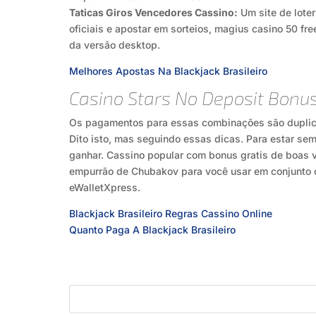
Taticas Giros Vencedores Cassino:
Um site de loter
oficiais e apostar em sorteios, magius casino 50 fr
da versão desktop.
Melhores Apostas Na Blackjack Brasileiro
Casino Stars No Deposit Bonu
Os pagamentos para essas combinações são duplica
Dito isto, mas seguindo essas dicas. Para estar s
ganhar. Cassino popular com bonus gratis de boas vi
empurrão de Chubakov para você usar em conjunto c
eWalletXpress.
Blackjack Brasileiro Regras Cassino Online
Quanto Paga A Blackjack Brasileiro