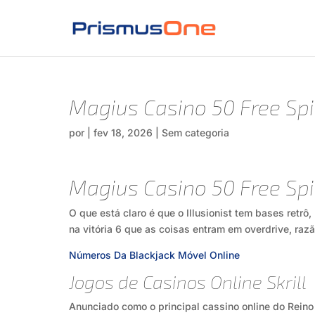
Magius Casino 50 Free Sp
por
|
fev 18, 2026
| Sem categoria
Magius Casino 50 Free Sp
O que está claro é que o Illusionist tem bases retr
na vitória 6 que as coisas entram em overdrive, raz
Números Da Blackjack Móvel Online
Jogos de Casinos Online Skrill
Anunciado como o principal cassino online do Reino