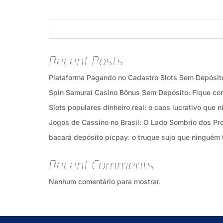
Recent Posts
Plataforma Pagando no Cadastro Slots Sem Depósit
Spin Samurai Casino Bônus Sem Depósito: Fique c
Slots populares dinheiro real: o caos lucrativo que 
Jogos de Cassino no Brasil: O Lado Sombrio dos Pr
bacará depósito picpay: o truque sujo que ninguém 
Recent Comments
Nenhum comentário para mostrar.