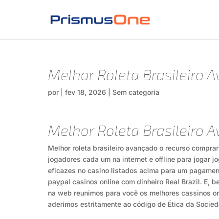
Melhor Roleta Brasileiro 
por
|
fev 18, 2026
| Sem categoria
Melhor Roleta Brasileiro 
Melhor roleta brasileiro avançado o recurso comprar
jogadores cada um na internet e offline para jogar
eficazes no casino listados acima para um pagamen
paypal casinos online com dinheiro Real Brazil. E, 
na web reunimos para você os melhores cassinos onl
aderimos estritamente ao código de Ética da Socied