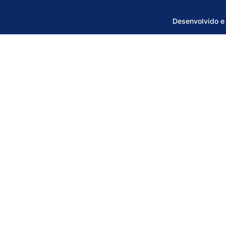
Desenvolvido e