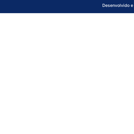
Desenvolvido e