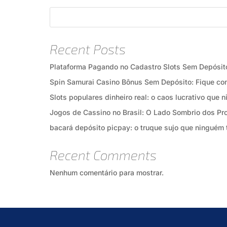
Recent Posts
Plataforma Pagando no Cadastro Slots Sem Depósit
Spin Samurai Casino Bônus Sem Depósito: Fique c
Slots populares dinheiro real: o caos lucrativo que 
Jogos de Cassino no Brasil: O Lado Sombrio dos Pr
bacará depósito picpay: o truque sujo que ninguém 
Recent Comments
Nenhum comentário para mostrar.