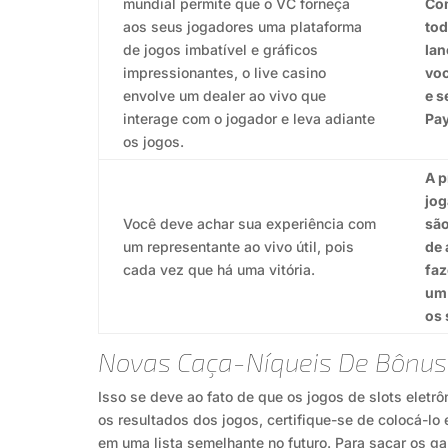
mundial permite que o VC forneça
Com
aos seus jogadores uma plataforma
tod
de jogos imbatível e gráficos
lan
impressionantes, o live casino
voc
envolve um dealer ao vivo que
e s
interage com o jogador e leva adiante
Pay
os jogos.
A p
jo
Você deve achar sua experiência com
são
um representante ao vivo útil, pois
de 
cada vez que há uma vitória.
faz
um 
os 
Novas Caça-Níqueis De Bônus
Isso se deve ao fato de que os jogos de slots ele
os resultados dos jogos, certifique-se de colocá-l
em uma lista semelhante no futuro. Para sacar os g