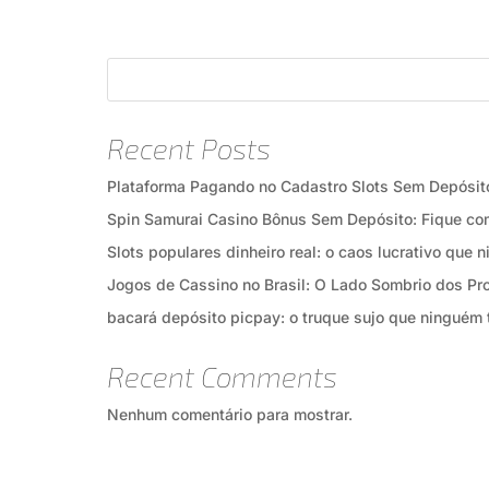
Recent Posts
Plataforma Pagando no Cadastro Slots Sem Depósit
Spin Samurai Casino Bônus Sem Depósito: Fique c
Slots populares dinheiro real: o caos lucrativo que 
Jogos de Cassino no Brasil: O Lado Sombrio dos Pr
bacará depósito picpay: o truque sujo que ninguém 
Recent Comments
Nenhum comentário para mostrar.