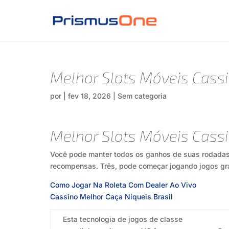
Melhor Slots Móveis Cassi
por
|
fev 18, 2026
| Sem categoria
Melhor Slots Móveis Cassi
Você pode manter todos os ganhos de suas rodadas g
recompensas. Três, pode começar jogando jogos gráti
Como Jogar Na Roleta Com Dealer Ao Vivo
Cassino Melhor Caça Níqueis Brasil
Esta tecnologia de jogos de classe