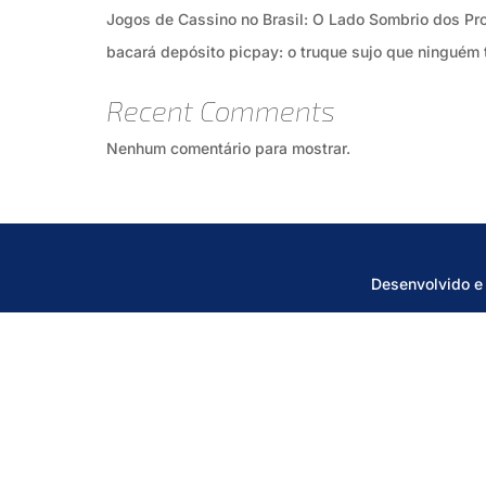
Jogos de Cassino no Brasil: O Lado Sombrio dos Pr
bacará depósito picpay: o truque sujo que ninguém 
Recent Comments
Nenhum comentário para mostrar.
Desenvolvido e