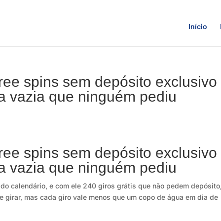
Início
free spins sem depósito exclusivo
sa vazia que ninguém pediu
free spins sem depósito exclusivo
sa vazia que ninguém pediu
 do calendário, e com ele 240 giros grátis que não pedem depósito
 girar, mas cada giro vale menos que um copo de água em dia de