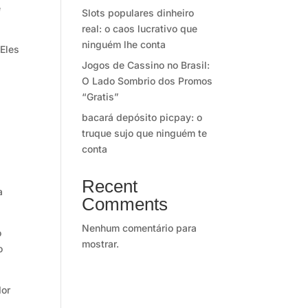
e
Slots populares dinheiro
real: o caos lucrativo que
ninguém lhe conta
 Eles
Jogos de Cassino no Brasil:
O Lado Sombrio dos Promos
“Gratis”
bacará depósito picpay: o
truque sujo que ninguém te
conta
Recent
a
Comments
Nenhum comentário para
o
mostrar.
o
dor