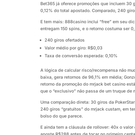
Bet365 já oferece promoções que incluem 30 g
0,12% do total apostado. Comparado, 240 gir
E tem mais: 888casino inclui “free” em seu dic
entregam 150 spins, e o retorno costuma ser 0
240 giros ofertados
Valor médio por giro: R$0,03
Taxa de conversão esperada: 0,10%
A lógica de calcular risco/recompensa não mud
baixa, gera retornos de 96,1% em média; Gonz
retorno da promoção do mrjack bet casino est
que o “exclusivo” não passa de um truque de 
Uma comparação direta: 30 giros da PokerStar
240 giros “gratuitos” do mrjack custam, em te
bolso do que parece.
E ainda tem a cláusula de rollover: 40x o valo
aposte R$288 antes de tocar no primeiro centa