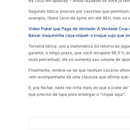
R$ 1 000 em apostas – ainda razoável se você já tem
Segunda tática: procure por cassinos que permitam 
exemplo, libera lucro de spins em até 48 h, mas só s
Video Poker que Paga de Verdade: A Verdade Crua
Baixar maquininha caça-níquel: o truque sujo que n
Terceira tática: use a matemática do retorno ao jo
garante, a longo prazo, que você recupere 96,5 % do
esse percentual; ele só aumenta seu volume de apo
Finalmente, lembre‑se de que nenhum cassino ofere
vem acompanhada de uma cláusula que afirma que o p
E, pra fechar, nada me irrita mais do que o ícone de
que preciso de lupa para enxergar o “clique aqui”.