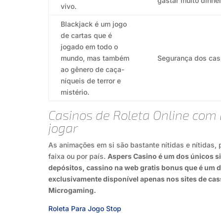
gastar muito dinhei
vivo.
Blackjack é um jogo
de cartas que é
jogado em todo o
mundo, mas também
Segurança dos casi
ao gênero de caça-
níqueis de terror e
mistério.
Casinos de Roleta Online com 
jogar
As animações em si são bastante nítidas e nítidas,
faixa ou por país.
Aspers Casino é um dos únicos si
depósitos, cassino na web gratis bonus que é um d
exclusivamente disponível apenas nos sites de ca
Microgaming.
Roleta Para Jogo Stop