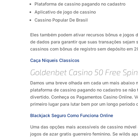
Plataforma de cassino pagando no cadastro
Aplicativo de jogo de cassino
Cassino Popular De Brasil
Eles também podem ativar recursos bônus e jogos de
de dados para garantir que suas transações sejam 
cassinos com bônus de registro sem depósito em 2
Caça Niqueis Classicos
Goldenbet Casino 50 Free Spi
Damos uma breve olhada em cada um mais abaixo nes
plataforma de cassino pagando no cadastro se não t
divertido. Conheça os Pagamentos Casino Online. Vo
primeiro lugar para lutar bem por um longo período
Blackjack Seguro Como Funciona Online
Uma das opções mais acessíveis de cassino móvel é 
jogos de azar gratis guerreiro feminino. Se wilds a