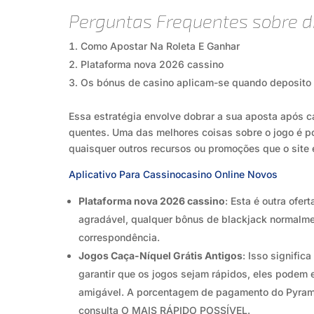
Perguntas Frequentes sobre di
Como Apostar Na Roleta E Ganhar
Plataforma nova 2026 cassino
Os bónus de casino aplicam-se quando deposito u
Essa estratégia envolve dobrar a sua aposta após c
quentes. Uma das melhores coisas sobre o jogo é 
quaisquer outros recursos ou promoções que o site 
Aplicativo Para Cassinocasino Online Novos
Plataforma nova 2026 cassino
:
Esta é outra ofer
agradável, qualquer bônus de blackjack normalme
correspondência.
Jogos Caça-Níquel Grátis Antigos
:
Isso signific
garantir que os jogos sejam rápidos, eles podem 
amigável. A porcentagem de pagamento do Pyramid
consulta O MAIS RÁPIDO POSSÍVEL.