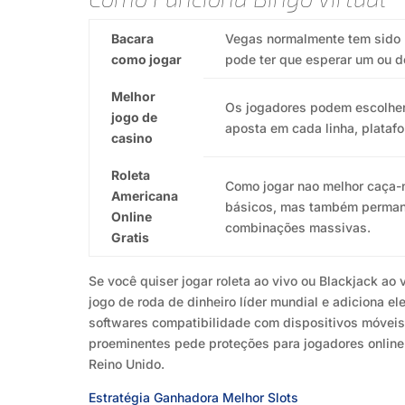
Bacara
Vegas normalmente tem sido ba
como jogar
pode ter que esperar um ou d
Melhor
Os jogadores podem escolher
jogo de
aposta em cada linha, plataf
casino
Roleta
Como jogar nao melhor caça-n
Americana
básicos, mas também permanec
Online
combinações massivas.
Gratis
Se você quiser jogar roleta ao vivo ou Blackjack 
jogo de roda de dinheiro líder mundial e adiciona 
softwares compatibilidade com dispositivos móveis,
proeminentes pede proteções para jogadores online
Reino Unido.
Estratégia Ganhadora Melhor Slots