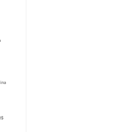
a
gina
R$