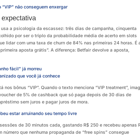
 do “VIP” não conseguem enxergar
 expectativa
 usa a psicologia da escassez: três dias de campanha, cinquenta
colhido por ser o triplo da probabilidade média de acerto em slots
ue lidar com uma taxa de churn de 84% nas primeiras 24 horas. É 
primeira aposta grátis”. A diferença: Betfair devolve a aposta,
nho fácil” já morreu
ganizado que você já conhece
tá nos bônus “VIP”. Quando o texto menciona “VIP treatment”, ima
 voucher de 5% de cashback que só paga depois de 30 dias de
préstimo sem juros e pagar juros de mora.
ebeu estar arruinando seu tempo livre
5 sessões de 30 minutos cada, gastando R$ 250 e recebeu apenas 
, um número que nenhuma propaganda de “free spins” consegue