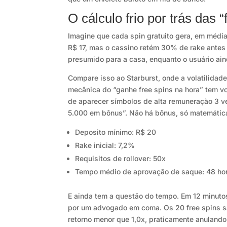
O cálculo frio por trás das 
Imagine que cada spin gratuito gera, em média
R$ 17, mas o cassino retém 30% de rake antes 
presumido para a casa, enquanto o usuário ain
Compare isso ao Starburst, onde a volatilidade
mecânica do “ganhe free spins na hora” tem vo
de aparecer símbolos de alta remuneração 3 v
5.000 em bônus”. Não há bônus, só matemátic
Deposito mínimo: R$ 20
Rake inicial: 7,2%
Requisitos de rollover: 50x
Tempo médio de aprovação de saque: 48 ho
E ainda tem a questão do tempo. Em 12 minutos
por um advogado em coma. Os 20 free spins 
retorno menor que 1,0x, praticamente anulando