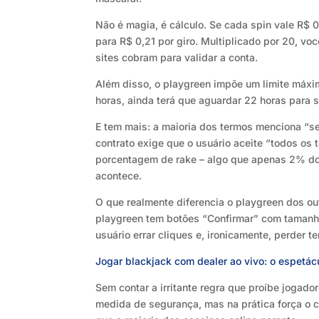
Não é magia, é cálculo. Se cada spin vale R$ 0
para R$ 0,21 por giro. Multiplicado por 20, v
sites cobram para validar a conta.
Além disso, o playgreen impõe um limite máxim
horas, ainda terá que aguardar 22 horas para 
E tem mais: a maioria dos termos menciona “sem
contrato exige que o usuário aceite “todos os 
porcentagem de rake – algo que apenas 2% dos
acontece.
O que realmente diferencia o playgreen dos ou
playgreen tem botões “Confirmar” com tamanho 
usuário errar cliques e, ironicamente, perder 
Jogar blackjack com dealer ao vivo: o espetácu
Sem contar a irritante regra que proíbe jogad
medida de segurança, mas na prática força o c