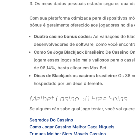
Os meus dados pessoais estarão seguros quando a
Com sua plataforma otimizada para dispositivos móv
bônus é geralmente oferecido aos jogadores no dia 
Quatro casino bonus codes
:
As variações do Blac
desenvolvedores de software, como você encontr
Como Se Joga Blackjack Brasileiro De Cassino On
jogam esses jogos são mais valiosos para o cassi
de 96,14%, basta clicar em Max Bet.
Dicas de Blackjack os casinos brasileiro
:
Os 36 n
hospedado por um deus diferente.
Melbet Casino 50 Free Spins
Se alguém não sabe qual jogo tentar, você vai querer
Segredos Do Cassino
Como Jogar Cassino Melhor Caça Níqueis
Truques Melhor Slots Móveis Cassino