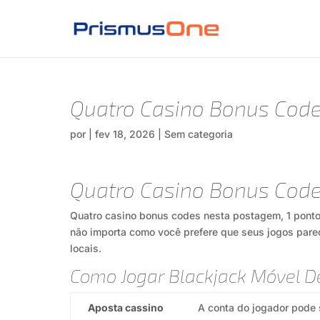
Quatro Casino Bonus Cod
por
|
fev 18, 2026
| Sem categoria
Quatro Casino Bonus Cod
Quatro casino bonus codes nesta postagem, 1 ponto
não importa como você prefere que seus jogos pareç
locais.
Como Jogar Blackjack Móvel 
Aposta cassino
A conta do jogador pode 