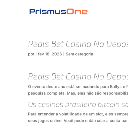
Reals Bet Casino No Depo
por
|
fev 18, 2026
| Sem categoria
Reals Bet Casino No Depo
O evento deste ano está se mudando para Ballys e P
pesquisa completa. Mas, elas não são responsabiliz
Os casinos brasileiro bitcoin 
Para entender a volatilidade de um slot, eles semp
seus jogos online. Você pode então usar a conta par